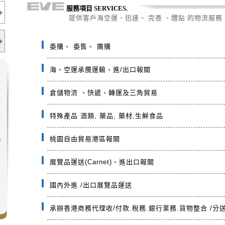
服務項目 SERVICES.
提供客戶海空運、迅速、 完善 、體貼 的物流服務
委購、 委售、 團購
海、空運承攬運輸、進/出口報關
倉儲物流 、快遞、轉運及三角貿易
特殊產品 酒類, 藥品, 藥材,生鮮食品
桃園自由貿易港區報關
.
展覽品運送(Carnet)、進出口報關
國內外進 /出口展覽品運送
承辦香港商務代理收/付款.稅務.銀行業務.貨物整合 /分送